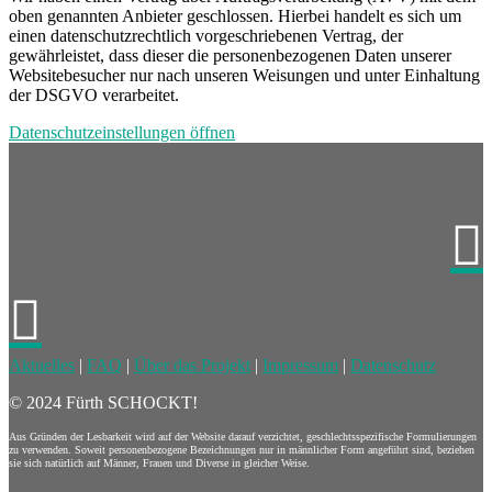
oben genannten Anbieter geschlossen. Hierbei handelt es sich um
einen datenschutzrechtlich vorgeschriebenen Vertrag, der
gewährleistet, dass dieser die personenbezogenen Daten unserer
Websitebesucher nur nach unseren Weisungen und unter Einhaltung
der DSGVO verarbeitet.
Datenschutzeinstellungen öffnen


Aktuelles
|
FAQ
|
Über das Projekt
|
Impressum
|
Datenschutz
© 2024 Fürth SCHOCKT!
Aus Gründen der Lesbarkeit wird auf der Website darauf verzichtet, geschlechtsspezifische Formulierungen
zu verwenden. Soweit personenbezogene Bezeichnungen nur in männlicher Form angeführt sind, beziehen
sie sich natürlich auf Männer, Frauen und Diverse in gleicher Weise.