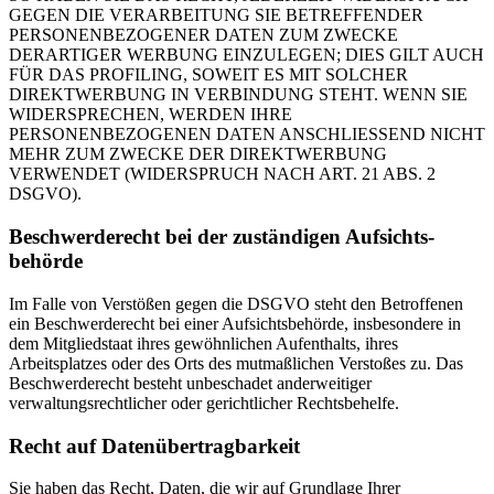
GEGEN DIE VERARBEITUNG SIE BETREFFENDER
PERSONENBEZOGENER DATEN ZUM ZWECKE
DERARTIGER WERBUNG EINZULEGEN; DIES GILT AUCH
FÜR DAS PROFILING, SOWEIT ES MIT SOLCHER
DIREKTWERBUNG IN VERBINDUNG STEHT. WENN SIE
WIDERSPRECHEN, WERDEN IHRE
PERSONENBEZOGENEN DATEN ANSCHLIESSEND NICHT
MEHR ZUM ZWECKE DER DIREKTWERBUNG
VERWENDET (WIDERSPRUCH NACH ART. 21 ABS. 2
DSGVO).
Beschwerde­recht bei der zuständigen Aufsichts­
behörde
Im Falle von Verstößen gegen die DSGVO steht den Betroffenen
ein Beschwerderecht bei einer Aufsichtsbehörde, insbesondere in
dem Mitgliedstaat ihres gewöhnlichen Aufenthalts, ihres
Arbeitsplatzes oder des Orts des mutmaßlichen Verstoßes zu. Das
Beschwerderecht besteht unbeschadet anderweitiger
verwaltungsrechtlicher oder gerichtlicher Rechtsbehelfe.
Recht auf Daten­übertrag­barkeit
Sie haben das Recht, Daten, die wir auf Grundlage Ihrer