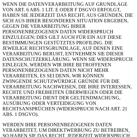
WENN DIE DATENVERARBEITUNG AUF GRUNDLAGE
VON ART. 6 ABS. 1 LIT. E ODER F DSGVO ERFOLGT,
HABEN SIE JEDERZEIT DAS RECHT, AUS GRÜNDEN, DIE
SICH AUS IHRER BESONDEREN SITUATION ERGEBEN,
GEGEN DIE VERARBEITUNG IHRER
PERSONENBEZOGENEN DATEN WIDERSPRUCH
EINZULEGEN; DIES GILT AUCH FÜR EIN AUF DIESE
BESTIMMUNGEN GESTÜTZTES PROFILING. DIE
JEWEILIGE RECHTSGRUNDLAGE, AUF DENEN EINE
VERARBEITUNG BERUHT, ENTNEHMEN SIE DIESER
DATENSCHUTZERKLÄRUNG. WENN SIE WIDERSPRUCH
EINLEGEN, WERDEN WIR IHRE BETROFFENEN
PERSONENBEZOGENEN DATEN NICHT MEHR
VERARBEITEN, ES SEI DENN, WIR KÖNNEN
ZWINGENDE SCHUTZWÜRDIGE GRÜNDE FÜR DIE
VERARBEITUNG NACHWEISEN, DIE IHRE INTERESSEN,
RECHTE UND FREIHEITEN ÜBERWIEGEN ODER DIE
VERARBEITUNG DIENT DER GELTENDMACHUNG,
AUSÜBUNG ODER VERTEIDIGUNG VON
RECHTSANSPRÜCHEN (WIDERSPRUCH NACH ART. 21
ABS. 1 DSGVO).
WERDEN IHRE PERSONENBEZOGENEN DATEN
VERARBEITET, UM DIREKTWERBUNG ZU BETREIBEN,
SO HABEN SIE DAS RECHT, JEDERZEIT WIDERSPRUCH